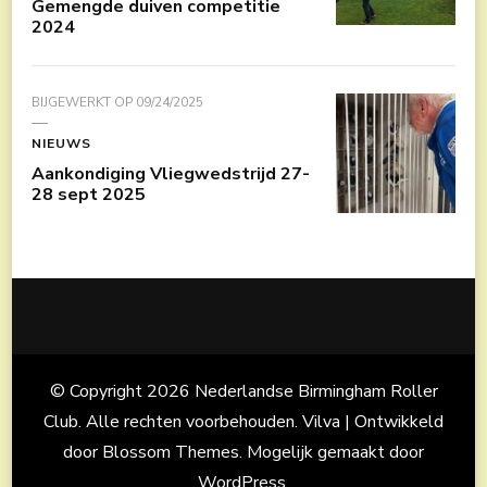
Gemengde duiven competitie
2024
BIJGEWERKT OP
09/24/2025
NIEUWS
Aankondiging Vliegwedstrijd 27-
28 sept 2025
© Copyright 2026
Nederlandse Birmingham Roller
Club
. Alle rechten voorbehouden.
Vilva | Ontwikkeld
door
Blossom Themes
. Mogelijk gemaakt door
WordPress
.